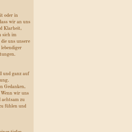
it oder in
dass wir an uns
d Klarheit,
 sich im
 die uns unsere
 lebendiger
rtungen.
l und ganz auf
tung.
nen Gedanken,
 Wenn wir uns
d achtsam zu
zu fühlen und