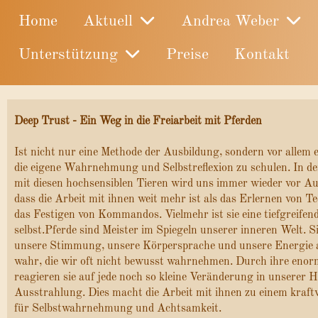
Home
Aktuell
Andrea Weber
Unterstützung
Preise
Kontakt
Deep Trust -
Ein Weg in die Freiarbeit mit Pferden
Ist nicht nur eine Methode der Ausbildung, sondern vor allem 
die eigene Wahrnehmung und Selbstreflexion zu schulen. In 
mit diesen hochsensiblen Tieren wird uns immer wieder vor A
dass die Arbeit mit ihnen weit mehr ist als das Erlernen von T
das Festigen von Kommandos. Vielmehr ist sie eine tiefgreifen
selbst.Pferde sind Meister im Spiegeln unserer inneren Welt. 
unsere Stimmung, unsere Körpersprache und unsere Energie a
wahr, die wir oft nicht bewusst wahrnehmen. Durch ihre enorm
reagieren sie auf jede noch so kleine Veränderung in unserer 
Ausstrahlung. Dies macht die Arbeit mit ihnen zu einem kraftv
für Selbstwahrnehmung und Achtsamkeit.