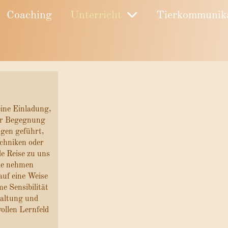
Coaching
Unterricht
Tierkommunik
eine Einladung,
der Begegnung
ugen geführt,
echniken oder
de Reise zu uns
Sie nehmen
uf eine Weise
e Sensibilität
Haltung und
ollen Lernfeld